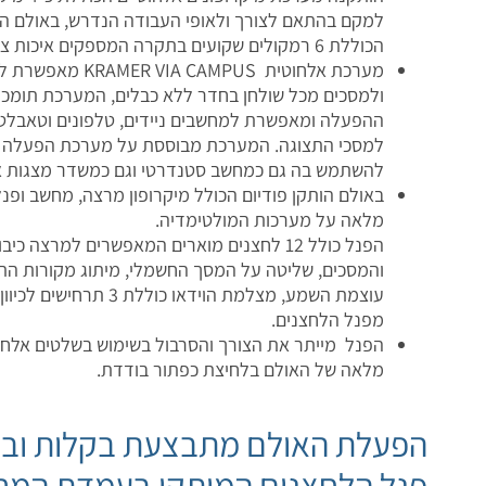
למקם בהתאם לצורך ולאופי העבודה הנדרש, באולם ה
הכוללת 6 רמקולים שקועים בתקרה המספקים איכות צליל מעולה.
מערכת אלחוטית IA CAMPUS
ולמסכים מכל שולחן בחדר ללא כבלים, המערכת תומכת
ההפעלה ומאפשרת למחשבים ניידים, טלפונים וטאבלטים
להשתמש בה גם כמחשב סטנדרטי וגם כמשדר מצגות אל
באולם הותקן פודיום הכולל מיקרופון מרצה, מחשב ופנ
מלאה על מערכות המולטימדיה.
הפנל כולל 12 לחצנים מוארים המאפשרים למרצה 
והמסכים, שליטה על המסך החשמלי, מיתוג מקורות הת
עוצמת השמע, מצלמת הוידאו כול
מפנל הלחצנים.
הפנל מייתר את הצורך והסרבול בשימוש בשלטים אלח
מלאה של האולם בלחיצת כפתור בודדת.
הפעלת האולם מתבצעת בקלות וב
פנל הלחצנים המותקן בעמדת המר