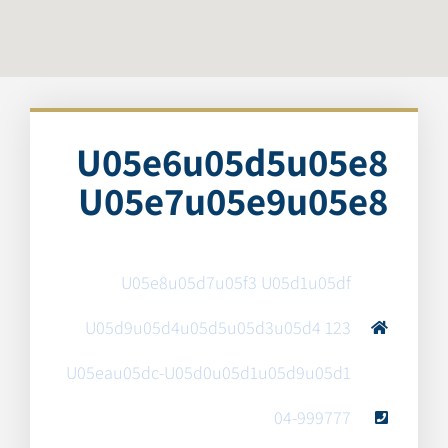
U05e6u05d5u05e8
U05e7u05e9u05e8
U05e8u05d7u05f3 U05d1u05df
U05d9u05d4u05d5u05d3u05d4 123
U05eau05dc-U05d0u05d1u05d9u05d1
04-999777