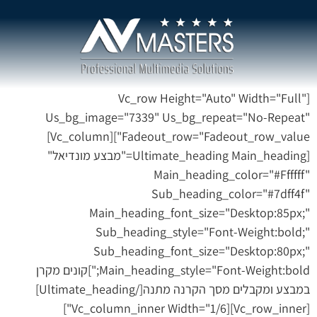
[vc_row Height="auto" Width="full"
Us_bg_image="7339" Us_bg_repeat="no-Repeat"
Fadeout_row="fadeout_row_value"][vc_column]
[ultimate_heading Main_heading="מבצע מונדיאל"
Main_heading_color="#ffffff"
Sub_heading_color="#7dff4f"
Main_heading_font_size="desktop:85px;"
Sub_heading_style="font-Weight:bold;"
Sub_heading_font_size="desktop:80px;"
Main_heading_style="font-Weight:bold;"]קונים מקרן
במבצע ומקבלים מסך הקרנה מתנה[/ultimate_heading]
[vc_row_inner][vc_column_inner Width="1/6"]