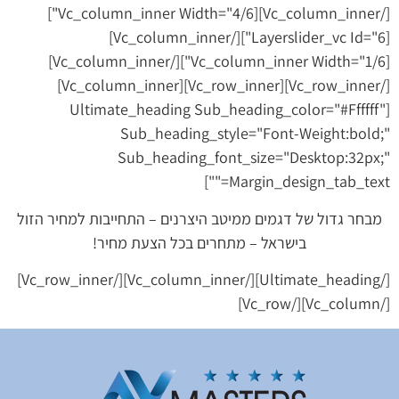
[/vc_column_inner][vc_column_inner Width="4/6"]
[layerslider_vc Id="6"][/vc_column_inner]
[vc_column_inner Width="1/6"][/vc_column_inner]
[/vc_row_inner][vc_row_inner][vc_column_inner]
[ultimate_heading Sub_heading_color="#ffffff"
Sub_heading_style="font-Weight:bold;"
Sub_heading_font_size="desktop:32px;"
Margin_design_tab_text=""]
מבחר גדול של דגמים ממיטב היצרנים – התחייבות למחיר הזול
בישראל – מתחרים בכל הצעת מחיר!
[/ultimate_heading][/vc_column_inner][/vc_row_inner]
[/vc_column][/vc_row]