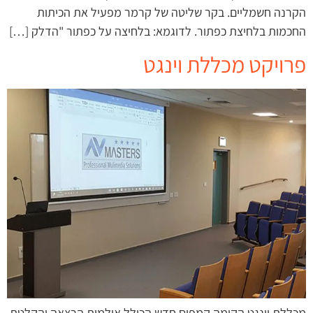
הקרנה חשמליים. בקר שליטה של קרמר מפעיל את הכיתות
החכמות בלחיצת כפתור. לדוגמא: בלחיצה על כפתור "הדלק […]
פרויקט מכללת וינגט
מכללת וינגט הקימה קמפוס חדש הכולל אולמות הרצאה והקלטת