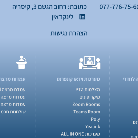
כתובת: רחוב הגשם 3, קיסריה
לינקדאין
הצהרת נגישות
 לחדרי
מערכות וידאו קונפרנס
עמדות מרצה
מצלמות PTZ
עמדת מרצה MasterPod
מיקרופונים
עמדות מרצה 
Zoom Rooms
עמדות מרצה 
Teams Room
שולחנות חכמי
Poly
נס
Yealink
מערכות ALL IN ONE
יים