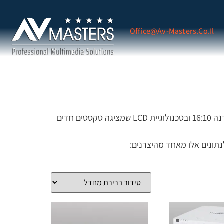
Office@av-Masters.co.il
בחדרי הישיבות מקרינים בעיקר מצגות וקבצי DATA ממחשבים נייחים/מחשבים ניידים ולכן נדרש מקרן מתאים בפורמט הקרנה 16:10 ובטכנולוגיית LCD שמציגה טקסטים חדים
 התואם לנתונים אלו מאחד מהיצרנים: