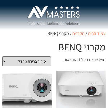
עמוד הבית
/
מקרנים
/ מקרני BENQ
מקרני BENQ
מציגים את כל ⁦10⁩ התוצאות