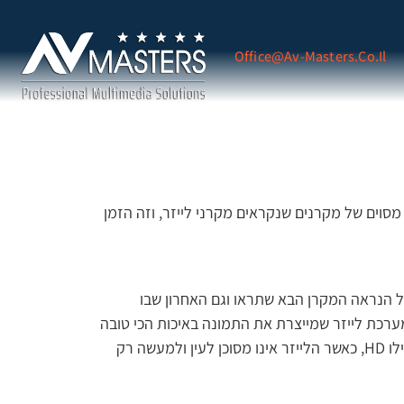
Office@av-Masters.co.il
מסוים של מקרנים שנקראים מקרני לייזר, וזה הזמן
ככל הנראה המקרן הבא שתראו וגם האחרון שבו
מערכת לייזר שמייצרת את התמונה באיכות הכי טובה
שיש, והם גם הרבה יותר טובים מבחינת העמידות והתחזוקה שאליה הם זקוקים. זו הסיבה שהתמונה יוצאת באיכות טובה, אפילו HD, כאשר הלייזר אינו מסוכן לעין ולמעשה רק