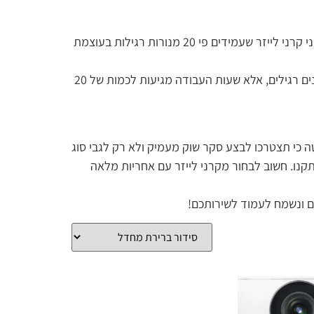
• התחזוקה של מקרני לייזר הרבה יותר נוחה. אין צורך בהחלפת נורות כלל כמו במקרנים רגילים, כאשר מקור ההארה הוא שני קרני לייזר שעמידים פי 20 מנורות רגילות בעוצמת
• שעות העבודה של המקרן הן מהרבות ביותר שניתן למצוא. אין צורך להחליף נורה כל 3000 שעות ולעתים פחות כמו במקרנים רגילים, אלא שעות העבודה מגיעות לכמות של 20
 כי תצטרכו לבצע סקר שוק מעמיק ולא רק לגבי סוג
 תקנו. חשוב לבחור מקרני לייזר עם אחריות מלאה
ום ונשמח לעמוד לשירותכם!