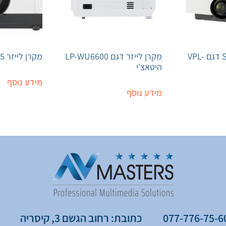
מקרן לייזר SONY דגם VPL-
מקרן לייזר דגם LP-WU6600
מקרן לייזר SONY FHZ65
היטאצ'י
מידע נוסף
מידע נוסף
כתובת: רחוב הגשם 3, קיסריה