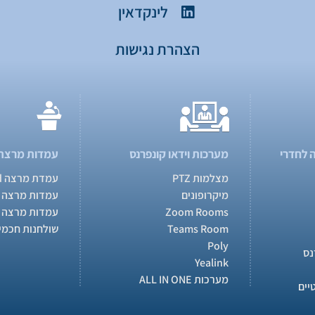
לינקדאין
הצהרת נגישות
 לחדרי
מערכות וידאו קונפרנס
עמדות מרצה
מצלמות PTZ
עמדת מרצה MasterPod
מיקרופונים
עמדות מרצה 
Zoom Rooms
עמדות מרצה 
Teams Room
שולחנות חכמי
Poly
נס
Yealink
מערכות ALL IN ONE
יים