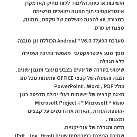
הישיבות או כיתת הלימוד ללוח מחיק ו/או מקרן
אינטראקטיבי תוך תצוגה ויזואלית מרשימה
בתצורת 4K להצגה מושלמת של טקסט , תמונה,
מצגת או סרט.
מערכת הפעלה Android™ V6.0 הכוללת נגן מובנה.
מסך מגע אינטראקטיבי מאפשר כתיבה ושמירה
ללא הגבלה.
שימוש בסדרה של עטים בצבעים עובי וסגנון שונים.
הצגה והפעלה של קבצי OFFICE ותמונות מכל סוג
כולל PowerPoint , Word , PDF
הצגת קבצים של יישומים בעלי יכולת הדפסה כגון
Microsoft ® Visio ® ו-Microsoft Project
-הוספת הערות , הארות או הדגשים על קבצים
ומצגות .
הזזה והגדלה של אובייקטים.
שמירת המצגת בפורמטים שונים (pdf , Jpg, Html).