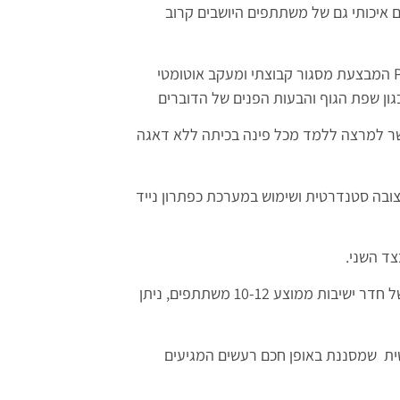
ות וזום דיגיטלי X4 המספקת צילום איכותי גם של משתתפים היושבים קרוב
מערכת Poly Studio כוללת את טכנולוגיית Poly DirectorAI המבצעת מסגור קבוצתי ומעקב אוטומטי
ון שפת הגוף והבעות הפנים של הדוברים
ה ומאפשר למרצה ללמד מכל פינה בכיתה ללא דאגה
בה סטנדרטית ושימוש במערכת כפתרון נייד
המיקרופונים מספקים איכות מצוינת ומתאימים לכיסוי שטח של חדר ישיבות ממוצע 10-12 משתתפים, ניתן
י יוצרת גדרת אקוסטית שמסננת באופן חכם רעשים המגיעים