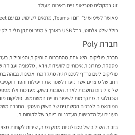
זוג רמקולים סטריאופוניים באיכות מעולה
מאושר לשימוש ע"י זום ו-Teams, מתאים לשימוש גם עם Google Meet ואפליקציות נוספות.
כולל שלט אלחוטי, כבל USB באורך 5 מטר ומתקן תלייה לקיר
חברת Poly
חברת פוליקום היא אחת מהחברות הוותיקות והמובילות בעולם
פוליקום לשם נרדף לטכנולוגיה מתקדמת ואמינות גבוהה בת
רחב של מוצרים אשר נועדו לשפר את היעילות והפרודוקטיביו
של פוליקום נחשבות לאחת הטובות בשוק. מערכות אלו מספקו
וטכנולוגיות מתקדמות לשיפור חוויית המשתמש. פוליקום מו
המותאמים לצרכים המשתנים של השוק העסקי. החברה משקיע
העונים על הדרישות העדכניות ביותר של לקוחותיה.
בזכות השילוב של טכנולוגיות מתקדמות, שירות לקוחות מצוין