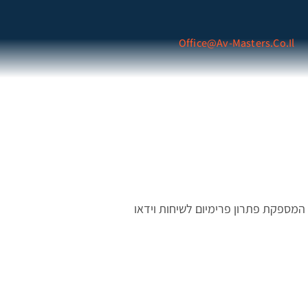
Office@av-Masters.co.il
Poly Studio U היא מערכת וידאו קונפרנס ALL IN ONE המספקת פתרון פרימיום לשיחות וידאו