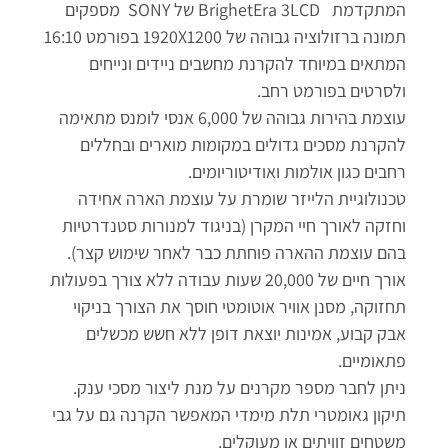
המתקדמת BrighetEra 3LCD של SONY מספקים
תמונה ברזולוציה גבוהה של 1920X1200 בפורמט 16:10
המתאים במיוחד להקרנת מחשבים ניידים ונייחים
ולסרטים בפורמט רחב.
עוצמת בהירות גבוהה של 6,000 אנסי לומנס מתאימה
להקרנת מסכים גדולים במקומות מוארים ובחללים
רחבים כגון אולמות ואודיטוריומים.
טכנולוגיית הלייזר שומרת על עוצמת הארה אחידה
וחזקה לאורך חיי המקרן (בניגוד למנורות סטנדרטיות
בהם עוצמת ההארה פוחתת כבר לאחר שימוש קצר).
אורך חיים של 20,000 שעות עבודה ללא צורך בפעולות
תחזוקה, מסנן אוויר אוטומטי חוסך את הצורך בניקוי
אבק קבוע, אמינות יוצאת דופן ללא חשש מכשלים
פתאומיים.
ניתן לחבר מספר מקרנים על מנת ליצור מסכי ענק.
תיקון גאומטרי תלת מימדי המאפשר הקרנה גם על גבי
משטחים זוויתים או מעוקלים.