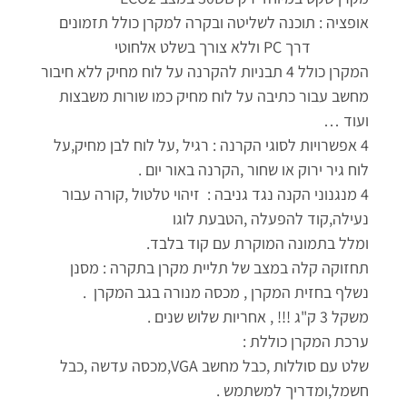
אופציה : תוכנה לשליטה ובקרה למקרן כולל תזמונים
דרך PC וללא צורך בשלט אלחוטי
המקרן כולל 4 תבניות להקרנה על לוח מחיק ללא חיבור
מחשב עבור כתיבה על לוח מחיק כמו שורות משבצות
ועוד …
4 אפשרויות לסוגי הקרנה : רגיל ,על לוח לבן מחיק,על
לוח גיר ירוק או שחור ,הקרנה באור יום .
4 מנגנוני הקנה נגד גניבה : זיהוי טלטול ,קורה עבור
נעילה,קוד להפעלה ,הטבעת לוגו
ומלל בתמונה המוקרת עם קוד בלבד.
תחזוקה קלה במצב של תליית מקרן בתקרה : מסנן
נשלף בחזית המקרן , מכסה מנורה בגב המקרן .
משקל 3 ק"ג !!! , אחריות שלוש שנים .
ערכת המקרן כוללת :
שלט עם סוללות ,כבל מחשב VGA,מכסה עדשה ,כבל
חשמל,ומדריך למשתמש .