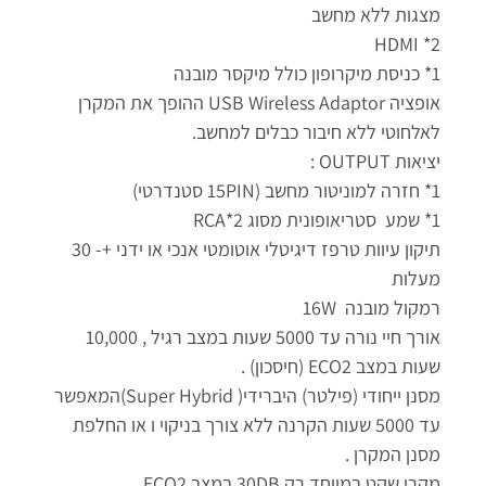
מצגות ללא מחשב
2* HDMI
1* כניסת מיקרופון כולל מיקסר מובנה
אופציה USB Wireless Adaptor ההופך את המקרן
לאלחוטי ללא חיבור כבלים למחשב.
יציאות OUTPUT :
1* חזרה למוניטור מחשב (15PIN סטנדרטי)
1* שמע סטריאופונית מסוג 2*RCA
תיקון עיוות טרפז דיגיטלי אוטומטי אנכי או ידני +- 30
מעלות
רמקול מובנה 16W
אורך חיי נורה עד 5000 שעות במצב רגיל , 10,000
שעות במצב ECO2 (חיסכון) .
מסנן ייחודי (פילטר) היברידי( Super Hybrid)המאפשר
עד 5000 שעות הקרנה ללא צורך בניקוי ו או החלפת
מסנן המקרן .
מקרן שקט במיוחד רק 30DB במצב ECO2