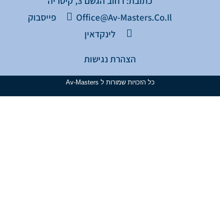
כתובת: רחוב הגשם 3, קיסריה
Office@av-Masters.co.il
פייסבוק
לינקדאין
הצהרת נגישות
כל הזכויות שמורות ל Av-Masters