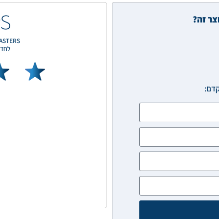
RS
צר זה?
AV MASTERS - פתרונות מו
לחדרי
קדם: