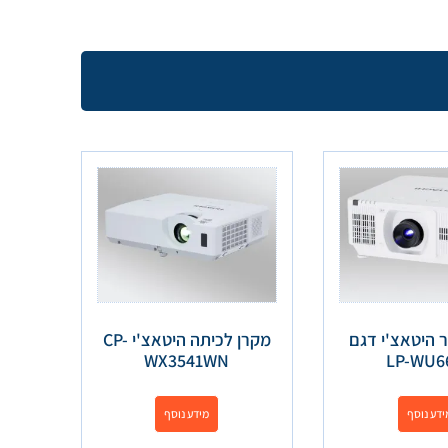
ר היטאצ'י דגם
מקרן לכיתה היטאצ'י CP-
WX3541WN
LP-WU6
ידע נוסף
מידע נוסף