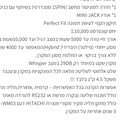
1* חזרה למוניטור מחשב (15PIN סטנדרטי) בשיתוף עם כניסת VGA מס 2
1* אודיו MINI JACK
תיקון הקפי לעיוות תמונה Perfect Fit
יחס קונטרסט 1:10,000
אורך חיי נורה עד 5000 שעות במצב רגיל ועד 10,000שעות במצב Whisper (חיסכון2) .
מסנן ייחודי (פילטר) היברידי( Hybrid)המאפשר עד 4000 שעות הקרנה
ללא צורך בניקוי או החלפת מסנן המקרן .
מקרן שקט במיוחד רק 29DB במצב Whisper
שלט אלחוטי לשליטה מלאה לכל הפונקציות במקרן ובעכבר
משקל 4.5 ק"ג בלבד !!!
אפשרות הקרנה בכל האפשרויות – קדמית ,אחורית,תליה מ
כולל תוכנת שליטה ובקרה מרשת או RS232 להורדה מאתר HITACHI
כולל מתקן תליה מקיר מקורי תוצרת HITACHI דגם Wall Mount HAS-WM03
3 שנים אחריות על המקרן.