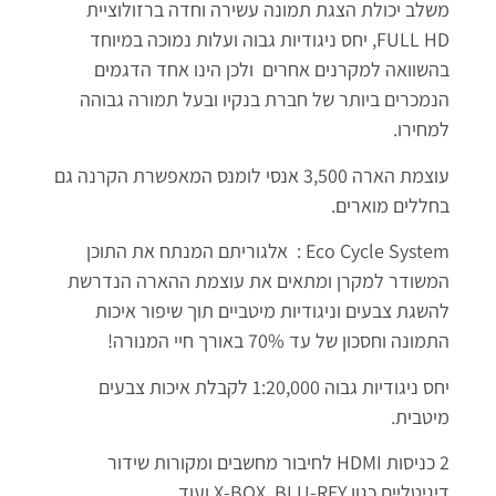
משלב יכולת הצגת תמונה עשירה וחדה ברזולוציית
FULL HD, יחס ניגודיות גבוה ועלות נמוכה במיוחד
בהשוואה למקרנים אחרים ולכן הינו אחד הדגמים
הנמכרים ביותר של חברת בנקיו ובעל תמורה גבוהה
למחירו.
עוצמת הארה 3,500 אנסי לומנס המאפשרת הקרנה גם
בחללים מוארים.
Eco Cycle System : אלגוריתם המנתח את התוכן
המשודר למקרן ומתאים את עוצמת ההארה הנדרשת
להשגת צבעים וניגודיות מיטביים תוך שיפור איכות
התמונה וחסכון של עד 70% באורך חיי המנורה!
יחס ניגודיות גבוה 1:20,000 לקבלת איכות צבעים
מיטבית.
2 כניסות HDMI לחיבור מחשבים ומקורות שידור
דיגיטליים כגון X-BOX, BLU-REY ועוד.