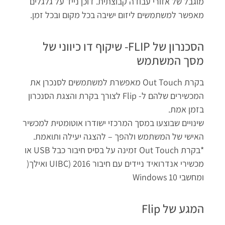
מוגבל של אזורי עבודה קבוצתית. דוכן נייד על גלגלים
מאפשר למשתמשים ליזום ישיבה בכל מקום ובכל זמן.
הסכנרון של FLIP- שיקוף דו כיווני של
מסך המשתמש
בקרת Out Touch מאפשרת למשתמשים לסנכרן את
המכשירים שלהם ל- Flip לצורך בקרת והצגת הסנכרון
בזמן אמת.
שינויים שבוצעו במסך המרכזי ישודרו אוטומטית למכשיר
האישי של המשתמש ולהפך – להצגה יעילה ותואמת.
*בקרת Out Touch זמינה על בסיס חיבור כבל USB או
מכשירי אנדרואיד ניידים עם חיבור 2016 (UIBC ואילך(
ומחשבי 10 Windows
המגע של Flip